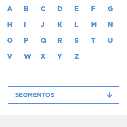
A
B
C
D
E
F
G
H
I
J
K
L
M
N
O
P
Q
R
S
T
U
V
W
X
Y
Z
SEGMENTOS