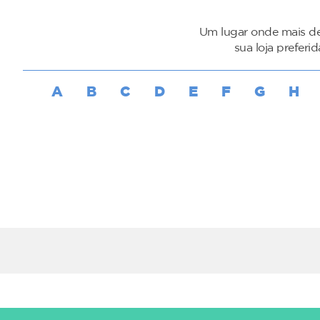
Um lugar onde mais de
sua loja preferi
A
B
C
D
E
F
G
H