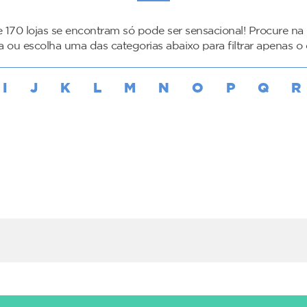
 170 lojas se encontram só pode ser sensacional! Procure na
da ou escolha uma das categorias abaixo para filtrar apenas o
I
J
K
L
M
N
O
P
Q
R