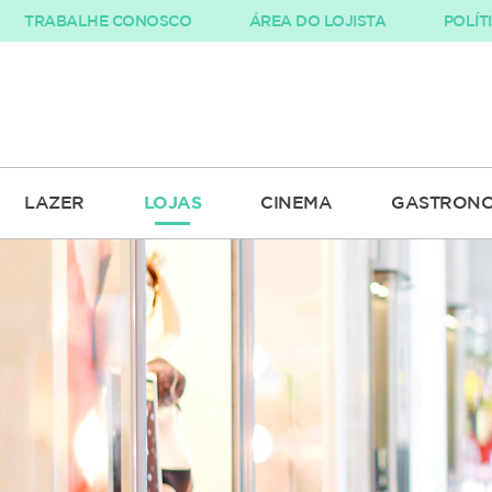
TRABALHE CONOSCO
ÁREA DO LOJISTA
POLÍT
LAZER
LOJAS
CINEMA
GASTRONO