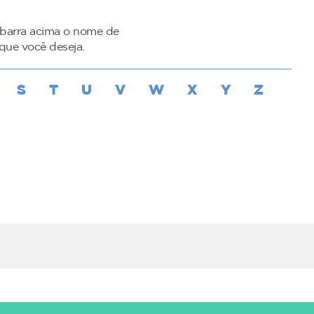
 barra acima o nome de
 que você deseja.
S
T
U
V
W
X
Y
Z